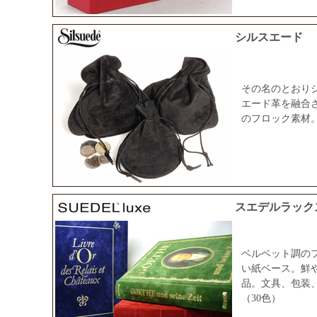
シルスエード
その名のとおり
エード革を融合
のフロック素材。
スエデルラック
ベルベット調の
い紙ベース。鮮
品。文具、包装
（30色）