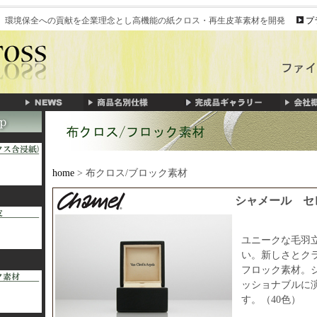
、環境保全への貢献を企業理念とし高機能の紙クロス・再生皮革素材を開発
プ
home
> 布クロス/ブロック素材
シャメール セ
ユニークな毛羽
い。新しさとク
フロック素材。
ッショナブルに
す。（40色）