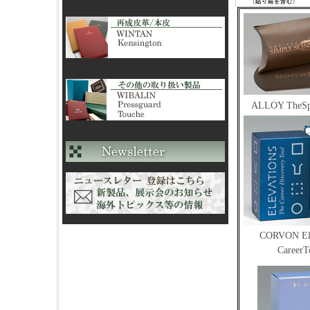
ALLOY TheS
CORVON Elv
CareerT