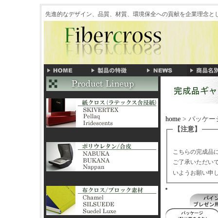
先進的なデザイン、品質、材質、環境保全への貢献を企業理念
home
> パッケ
【注意】
こちらの完成品
ご了承いただい
いようお願い申