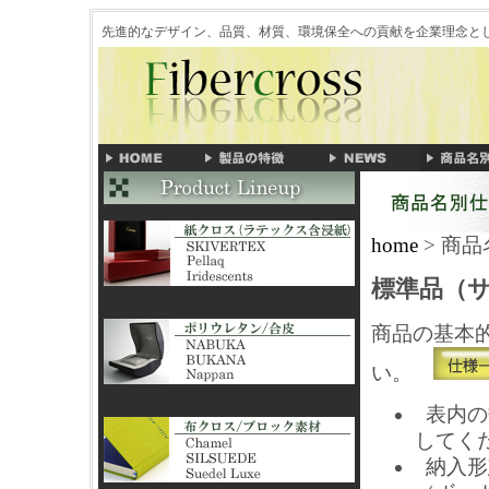
先進的なデザイン、品質、材質、環境保全への貢献を企業理念
home
> 商
標準品（
商品の基本
い。
表内の
してく
納入形