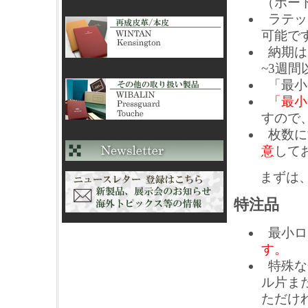
（ボー
ラテッ
可能で
納期は
~3週
「最小
「最小
すので
枚数に
意
して
まずは、お
特注品
最小ロ
す。
特殊な
ル片ま
ただけ