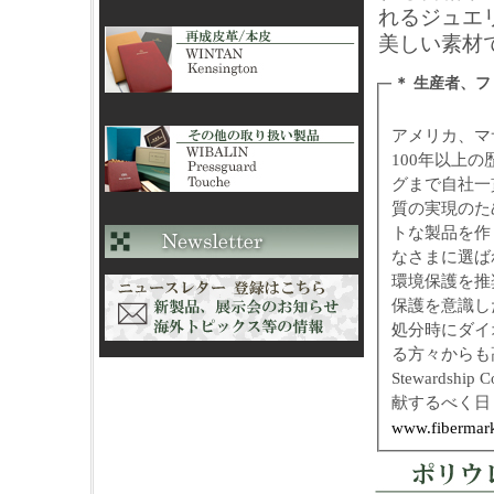
れるジュエ
美しい素材
＊ 生産者、
アメリカ、マ
100年以上
グまで自社一
質の実現のた
トな製品を作
なさまに選ば
環境保護を推
保護を意識し
処分時にダイ
る方々からも高
Stewards
献するべく日
www.fibermar