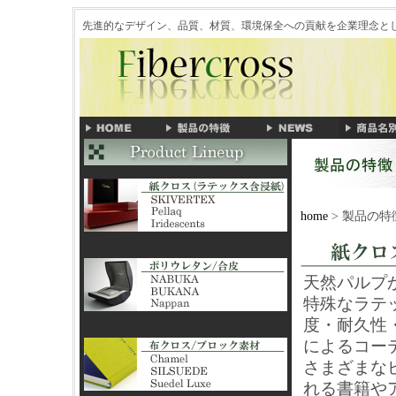
先進的なデザイン、品質、材質、環境保全への貢献を企業理念
home
> 製品の特
天然パルプ
特殊なラテ
度・耐久性
によるコー
さまざまな
れる書籍や