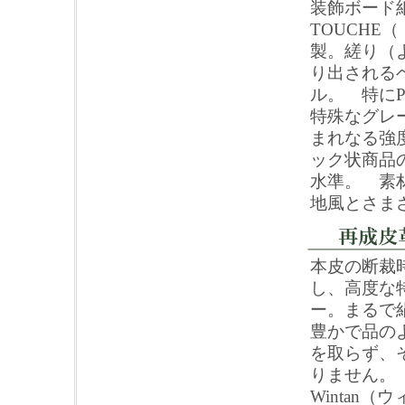
装飾ボード紙
TOUCH
製。縒り（
り出される
ル。 特にP
特殊なグレ
まれなる強
ック状商品
水準。 素
地風とさま
本皮の断裁
し、高度な
ー。まるで
豊かで品の
を取らず、
りません。
Wintan（